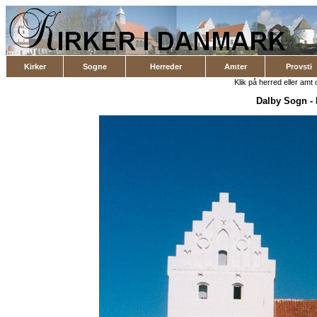
Kirker
Sogne
Herreder
Amter
Provsti
Klik på herred eller amt o
Dalby Sogn
-