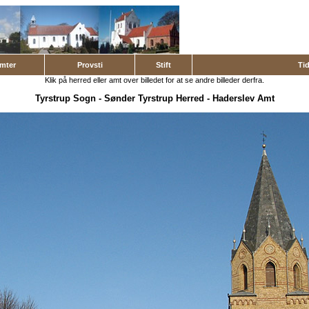
mter
Provsti
Stift
Ti
Klik på herred eller amt over billedet for at se andre billeder derfra.
Tyrstrup Sogn
-
Sønder Tyrstrup Herred
-
Haderslev Amt