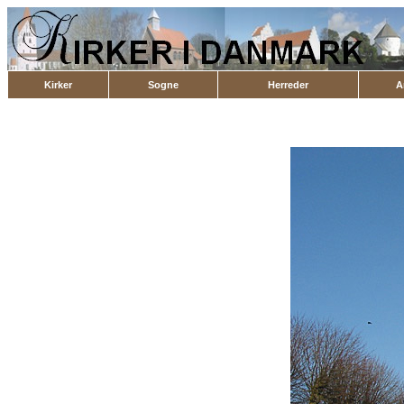
Kirker
Sogne
Herreder
A