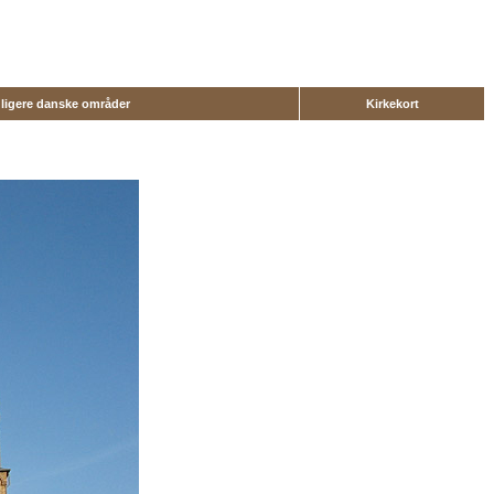
dligere danske områder
Kirkekort