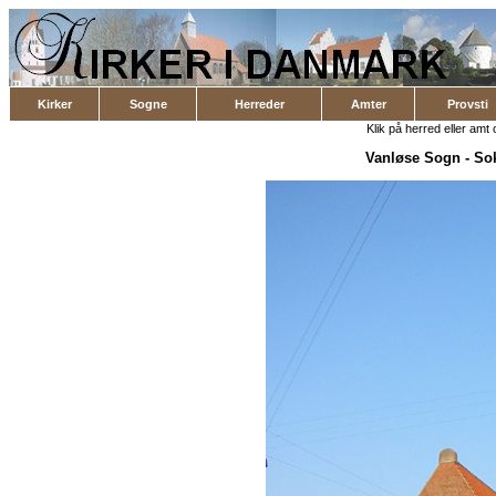
Kirker
Sogne
Herreder
Amter
Provsti
Klik på herred eller amt o
Vanløse Sogn
-
So