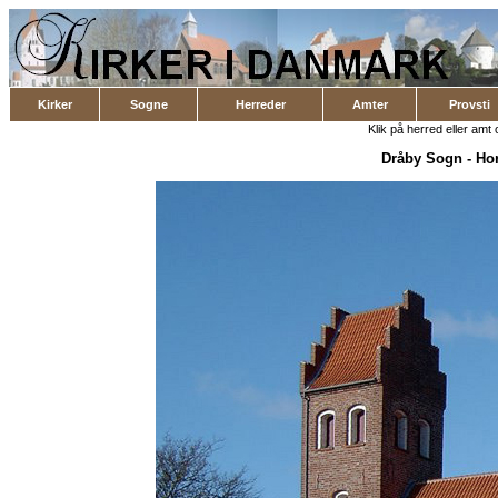
Kirker
Sogne
Herreder
Amter
Provsti
Klik på herred eller amt o
Dråby Sogn
-
Hor