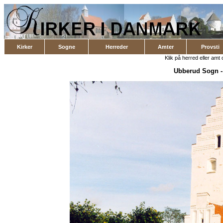
Kirker
Sogne
Herreder
Amter
Provsti
Klik på herred eller amt o
Ubberud Sogn